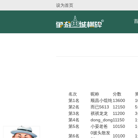
设为首页
名次
昵称
分数
第1名
顺昌小馄饨
13600
第2名
而已5613
12150
第3名
祺祺龙龙
11200
第4名
dong_dong
11150
第5名
小晏老爸
10150
0披头散发
第6名
10100