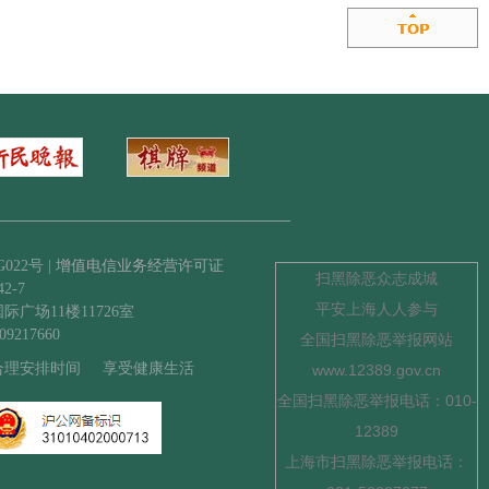
022号 |
增值电信业务经营许可证
扫黑除恶众志成城
2-7
平安上海人人参与
场11楼11726室
217660
全国扫黑除恶举报网站
合理安排时间
享受健康生活
www.12389.gov.cn
全国扫黑除恶举报电话：010-
12389
上海市扫黑除恶举报电话：