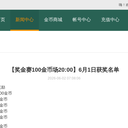
嗨！
首页
新闻中心
金币商城
帐号中心
充值中心
【奖金赛100金币场20:00】6月1日获奖名单
2026-06-02 07:08:06
奖励
100金币
5金币
3金币
1金币
1金币
1金币