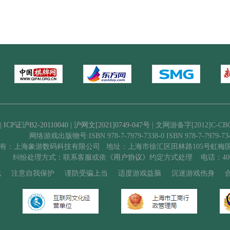
| ICP证沪B2-20110040
| 沪网文[2021]0749-047号
| 文网游备字[2012]C-CBG
网络游戏出版物号:ISBN 978-7-7979-7338-0 ISBN 978-7-7979-734
有：上海象游数码科技有限公司 地址：上海市徐汇区田林路105号虹梅国际广
纠纷处理方式：联系客服或依
《用户协议》
约定方式处理 电话：4009
戏
注意自我保护
谨防受骗上当
适度游戏益脑
沉迷游戏伤身