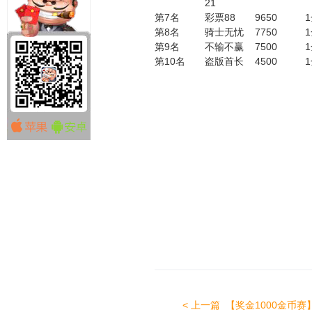
21
第7名
彩票88
9650
第8名
骑士无忧
7750
第9名
不输不赢
7500
第10名
盗版首长
4500
< 上一篇
【奖金1000金币赛