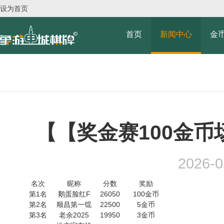
设为首页
首页
新闻中心
金
【【奖金赛100金币场
2026-0
名次
昵称
分数
奖励
第1名
鹅蛋脸红F
26050
100金币
第2名
顺昌第一馄
22500
5金币
第3名
老余2025
19950
3金币