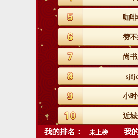
咖啡
赞不
尚书
sjfj
小时
近城
我的排名：
我
未上榜