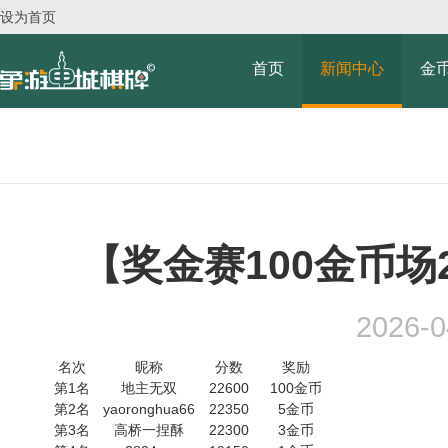
设为首页
首页
新闻中心
金
【奖金赛100金币场2
2026-0
名次
昵称
分数
奖励
第1名
地主无双
22600
100金币
第2名
yaoronghua66
22350
5金币
第3名
高桥一捏酥
22300
3金币